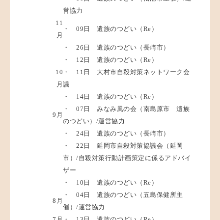
営協力
11
・ 09日 遺族のつどい（Re）
月
・ 26日 遺族のつどい（長崎市）
・ 12日 遺族のつどい（Re）
10
・ 11日 大村市自殺対策ネットワーク会
月
議
・ 14日 遺族のつどい（Re）
・ 07日 みなみ風の会（南島原市 遺族
9月
のつどい）/運営協力
・ 24日 遺族のつどい（長崎市）
・ 22日 延岡市自殺対策協議会（延岡
市）/自殺対策行動計画策定に係るアドバイ
ザー
・ 10日 遺族のつどい（Re）
・ 04日 遺族のつどい（五島保健所主
8月
催）/運営協力
7月
・ 13日 遺族のつどい（Re）