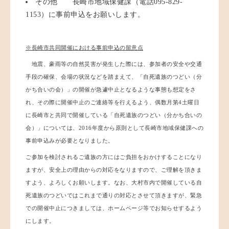
その他 長崎市地域保健課（電話095-829-
1153）に事前申込をお願いします。
※長崎市共同開催における事前申込の留意点
地震、豪雨等の自然災害が発生した際には、参加者の安全や交通
手段の確保、会場の状況などを踏まえて、「自死遺族のつどい（分
かち合いの会）」の開催が急遽中止となるような事態も想定をさ
れ、その際に開催中止のご連絡等を行えるよう、偶数月第4土曜日
に長崎市と共同で開催している「自死遺族のつどい（分かち合いの
会）」については、2016年度から原則として
長崎市地域保健課への
事前申込みが必要となりました。
ご参加を検討されるご遺族の方にはご負担をおかけすることになり
ますが、安全上の理由からの対応をなりますので、ご理解を頂きま
すよう、よろしくお願いします。なお、大村市内で開催している自
死遺族のつどいではこれまで通りの対応とさせて頂きますが、緊急
での開催中止につきましては、ホームページ等でお知らせするよう
にします。