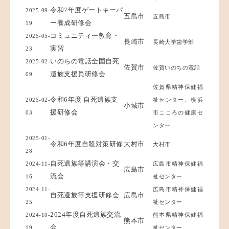
令和7年度ゲートキーパ
2025-09-
五島市
五島市
ー養成研修会
19
コミュニティー教育・
2025-05-
長崎市
長崎大学歯学部
実習
23
いのちの電話全国自死
2025-02-
佐賀市
佐賀いのちの電話
遺族支援員研修会
09
佐賀県精神保健福
令和6年度 自死遺族支
2025-02-
祉センター、
横浜
小城市
援研修会
03
市こころの健康セ
ンター
2025-01-
令和6年度自殺対策研修
大村市
大村市
28
自死遺族等講演会・交
2024-11-
広島市精神保健福
広島市
流会
16
祉センター
2024-11-
広島市精神保健福
自死遺族等支援研修会
広島市
25
祉センター
2024年度自死遺族交流
2024-10-
熊本県精神保健福
熊本市
会
19
祉センター