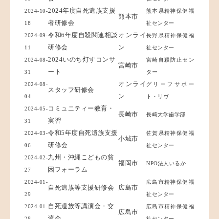
2024年度自死遺族支援
2024-10-
熊本県精神保健福
熊本市
者研修会
18
祉センター
令和6年度自殺関連相談
オンライ
2024-09-
長野県精神保健福
研修会
ン
11
祉センター
2024いのち灯すコンサ
2024-08-
宮崎自殺防止セン
宮崎市
ート
31
ター
オンライ
2024-08-
グリーフサポー
スタッフ研修会
ン
04
ト・リヴ
コミュニティー教育・
2024-05-
長崎市
長崎大学歯学部
実習
31
令和5年度自死遺族支援
2024-03-
佐賀県精神保健福
小城市
研修会
06
祉センター
九州・沖縄こどもの貧
2024-02-
福岡市
NPO法人いるか
困フォーラム
27
2024-01-
広島市精神保健福
自死遺族等支援研修会
広島市
29
祉センター
自死遺族等講演会・交
2024-01-
広島市精神保健福
広島市
流会
28
祉センター