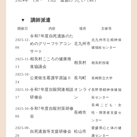
2024年
1月
・ 13日 遺族のつどい（Re）
▼ 講師派遣
開催日
内容
場所
主催等
令和7年度自死遺族のた
2025-12-
北九州市立精神保
めのグリーフケアコン
北九州市
06
健福祉センター
サート
相良村こころの健康推
2025-11-
相良村
相良村役場
進協議会
13
2025-10-
公衆衛生看護学原論Ⅱ
長与町
長崎県立大学
24
令和7年度自殺関連相談
オンライ
2025-10-
長野県精神保健福
研修会
ン
17
祉センター
長崎こども・女
令和7年度自殺対策研修
2025-10-
長崎市
性・障害者支援セ
会
06
ンター
2025-09-
愛媛県心と体の健
自死遺族等支援研修会
松山市
26
康センター